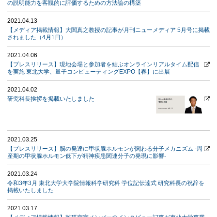
の説明能力を客観的に評価するための方法論の構築
2021.04.13
【メディア掲載情報】大関真之教授の記事が月刊ニューメディア 5月号に掲載
されました（4月1日）
2021.04.06
【プレスリリース】現地会場と参加者を結ぶオンラインリアルタイム配信
を実施 東北大学、量子コンピューティングEXPO【春】に出展
2021.04.02
研究科長挨拶を掲載いたしました
2021.03.25
【プレスリリース】脳の発達に甲状腺ホルモンが関わる分子メカニズム -周
産期の甲状腺ホルモン低下が精神疾患関連分子の発現に影響-
2021.03.24
令和3年3月 東北大学大学院情報科学研究科 学位記伝達式 研究科長の祝辞を
掲載いたしました
2021.03.17