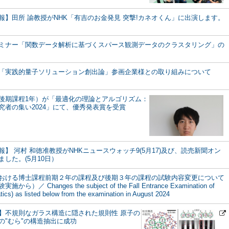
報】田所 諭教授がNHK「有吉のお金発見 突撃!カネオくん」に出演します。
ミナー「関数データ解析に基づくスパース観測データのクラスタリング」の
「実践的量子ソリューション創出論」参画企業様との取り組みについて
後期課程1年）が「最適化の理論とアルゴリズム：
究者の集い2024」にて、優秀発表賞を受賞
】 河村 和徳准教授がNHKニュースウォッチ9(5月17)及び、読売新聞オン
した。(5月10日）
おける博士課程前期２年の課程及び後期３年の課程の試験内容変更について
／ Changes the subject of the Fall Entrance Examination of
ics) as listed below from the examination in August 2024
】不規則なガラス構造に隠された規則性 原子の
の"むら"の構造抽出に成功