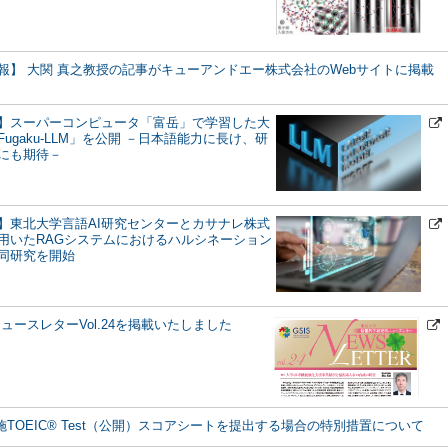
報】 大関 真之教授の記事がキューアンドエー株式会社のWebサイトに掲載
】スーパーコンピュータ「富岳」で学習した大
ugaku-LLM」を公開 －日本語能力に長け、研
にも期待－
】東北大学⾔語AI研究センターとカサナレ株式
を用いたRAGシステムにおけるハルシネーション
同研究を開始
ュースレターVol.24を掲載いたしました
日実施TOEIC® Test（公開）スコアシートを提出する場合の特別措置について