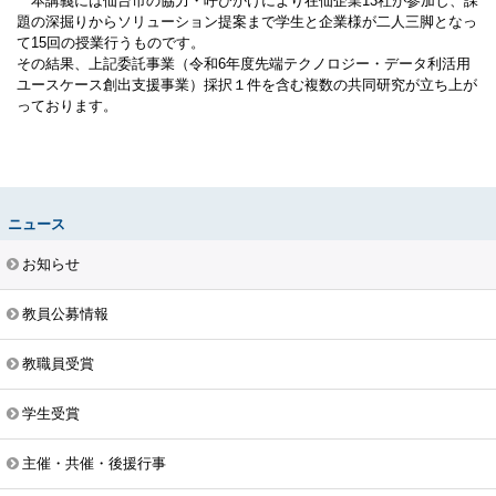
本講義には仙台市の協力・呼びかけにより在仙企業13社が参加し、課
題の深掘りからソリューション提案まで学生と企業様が二人三脚となっ
て15回の授業行うものです。
その結果、上記委託事業（令和6年度先端テクノロジー・データ利活用
ユースケース創出支援事業）採択１件を含む複数の共同研究が立ち上が
っております。
ニュース
お知らせ
教員公募情報
教職員受賞
学生受賞
主催・共催・後援行事