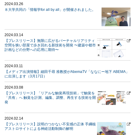
2024.03.26
８大学共同の「情報学for all by all」が開催されました。
2024.03.14
【プレスリリース】無限に広がるバーチャルリアリティ
空間を狭い部屋で歩き回れる新技術を開発 〜建築や都市
計画などの分野への応用に期待〜
2024.03.11
【メディア出演情報】細田千尋 准教授がAbemaTV「ななにー地下 ABEMA」
に出演します（3月17日）
2024.03.08
【プレスリリース】「リアルな触覚再現技術」で触覚を
「共有」へ 触覚を計測、編集、調整、再生する技術を開
発
2024.02.14
【プレスリリース】説明のつかない不安感の正体 手綱核
アストロサイトによる神経活動制御の解明