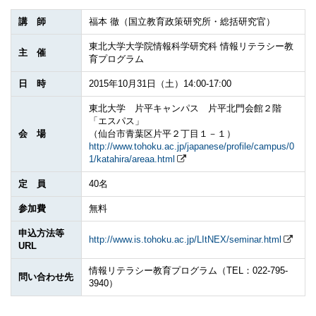
講 師
福本 徹（国立教育政策研究所・総括研究官）
東北大学大学院情報科学研究科 情報リテラシー教
主 催
育プログラム
日 時
2015年10月31日（土）14:00-17:00
東北大学 片平キャンパス 片平北門会館２階
「エスパス」
会 場
（仙台市青葉区片平２丁目１－１）
http://www.tohoku.ac.jp/japanese/profile/campus/0
1/katahira/areaa.html
定 員
40名
参加費
無料
申込方法等
http://www.is.tohoku.ac.jp/LItNEX/seminar.html
URL
情報リテラシー教育プログラム（TEL：022-795-
問い合わせ先
3940）