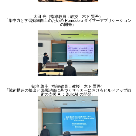
太田 亮（指導教員：教授 木下 賢吾）
「集中力と学習効率向上のための Pomodoro タイマーアプリケーション
の開発」
剱地 悠斗（指導教員：教授 木下 賢吾）
「戦術構造の抽出と因果評価に基づくサッカーにおけるビルドアップ戦
術の支援 AI：BuildAI の開発」