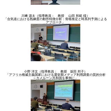
川﨑 源太（指導教員： 教授 山田 和範 様）
「合気道における熟練度の動作特徴分析：骨格推定と時系列予測による
アプローチ」
小野 洋文（指導教員： 教授 坂田 邦子）
「アフリカ権威主義国家における選挙期メディア利用調査の質的分析
～カメルーン共和国を事例に」