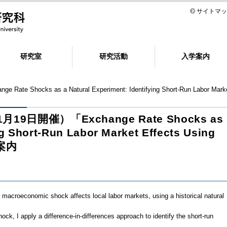
サイトマッ
研究室
研究活動
入学案内
s as a Natural Experiment: Identifying Short-Run Labor Market E
9日開催）「Exchange Rate Shocks as
ng Short-Run Labor Market Effects Using
ご案内
acroeconomic shock affects local labor markets, using a historical natural
hock, I apply a difference-in-differences approach to identify the short-run