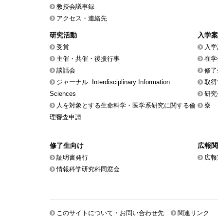
教授会議事録
アクセス・連絡先
研究活動
入学案
受賞
入学
主催・共催・後援行事
在学
談話会
修了
ジャーナル: Interdisciplinary Information
取得
Sciences
研究
人を対象とする生命科学・医学系研究に関する倫
寮
理審査申請
修了生向け
広報関
証明書発行
広報
情報科学研究科同窓会
このサイトについて・お問い合わせ先
関連リンク