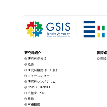
研究科紹介
国際卓
研究科長挨拶
国際
概要
研究科概要（PDF版）
ニュースレター
研究科シンポジウム
GSIS CHANNEL
広報室・SNS
組織
事務組織