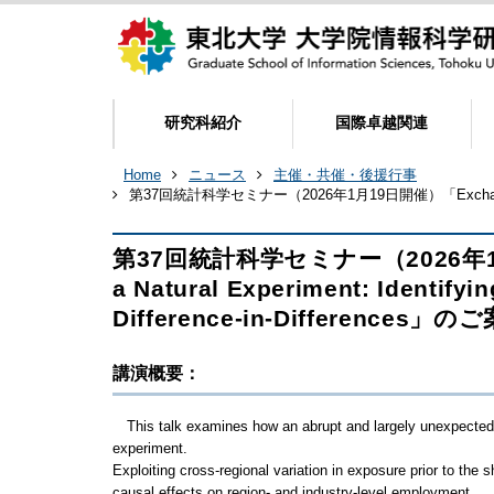
研究科紹介
国際卓越関連
Home
ニュース
主催・共催・後援行事
第37回統計科学セミナー（2026年1月19日開催）「Exchange Rate Shock
第37回統計科学セミナー（2026年1月1
a Natural Experiment: Identifyi
Difference-in-Differences」の
講演概要：
This talk examines how an abrupt and largely unexpected m
experiment.
Exploiting cross-regional variation in exposure prior to the s
causal effects on region- and industry-level employment.