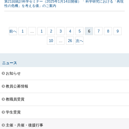
第21回統計科学セミナー（2025年1月14日開催）「 科学研究における「再現
性の危機」を考える価」のご案内
前へ
1
…
1
2
3
4
5
6
7
8
9
10
…
26
次へ
ニュース
お知らせ
教員公募情報
教職員受賞
学生受賞
主催・共催・後援行事