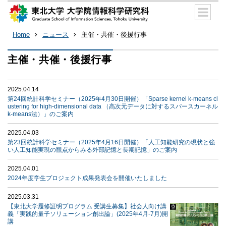
Home
ニュース
主催・共催・後援行事
主催・共催・後援行事
2025.04.14
第24回統計科学セミナー（2025年4月30日開催）「Sparse kernel k-means cl
ustering for high-dimensional data （高次元データに対するスパースカーネル
k-means法）」のご案内
2025.04.03
第23回統計科学セミナー（2025年4月16日開催）「人工知能研究の現状と強
い人工知能実現の観点からみる外部記憶と長期記憶」のご案内
2025.04.01
2024年度学生プロジェクト成果発表会を開催いたしました
2025.03.31
【東北大学履修証明プログラム 受講生募集】社会人向け講
義「実践的量子ソリューション創出論」(2025年4月-7月)開
講