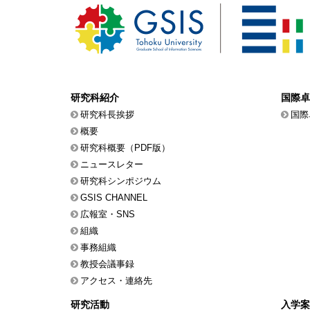
研究科紹介
国際卓
研究科長挨拶
国際
概要
研究科概要（PDF版）
ニュースレター
研究科シンポジウム
GSIS CHANNEL
広報室・SNS
組織
事務組織
教授会議事録
アクセス・連絡先
研究活動
入学案