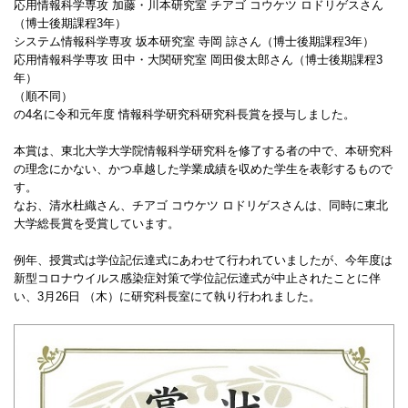
応用情報科学専攻 加藤・川本研究室 チアゴ コウケツ ロドリゲスさん
（博士後期課程3年）
システム情報科学専攻 坂本研究室 寺岡 諒さん（博士後期課程3年）
応用情報科学専攻 田中・大関研究室 岡田俊太郎さん（博士後期課程3
年）
（順不同）
の4名に令和元年度 情報科学研究科研究科長賞を授与しました。
本賞は、東北大学大学院情報科学研究科を修了する者の中で、本研究科
の理念にかない、かつ卓越した学業成績を収めた学生を表彰するもので
す。
なお、清水杜織さん、チアゴ コウケツ ロドリゲスさんは、同時に東北
大学総長賞を受賞しています。
例年、授賞式は学位記伝達式にあわせて行われていましたが、今年度は
新型コロナウイルス感染症対策で学位記伝達式が中止されたことに伴
い、3月26日 （木）に研究科長室にて執り行われました。