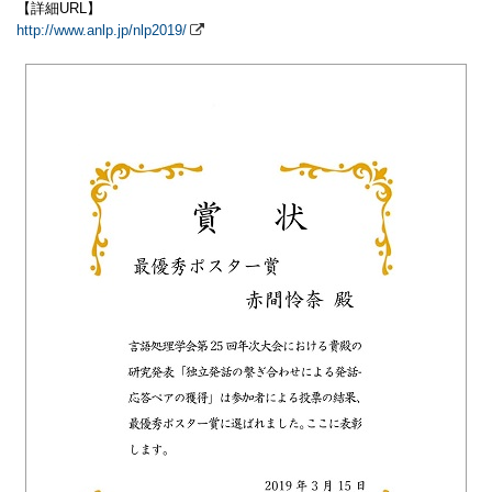
【詳細URL】
http://www.anlp.jp/nlp2019/