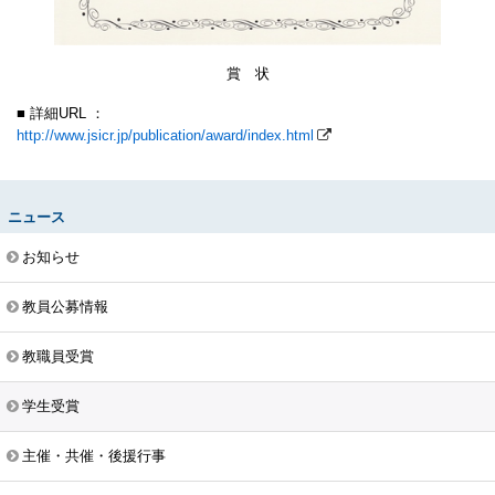
賞 状
■ 詳細URL ：
http://www.jsicr.jp/publication/award/index.html
ニュース
お知らせ
教員公募情報
教職員受賞
学生受賞
主催・共催・後援行事