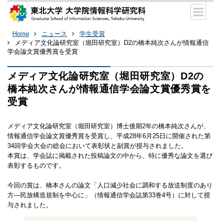
Home
ニュース
学生受賞
メディア文化論研究室（堀田研究室）D2の橋本純次さんが情報通信
学会論文賞優秀賞を受賞
メディア文化論研究室（堀田研究室）D2の
橋本純次さんが情報通信学会論文賞優秀賞を
受賞
メディア文化論研究室（堀田研究室）博士後期2年の橋本純次さんが、
情報通信学会論文賞優秀賞を受賞し、平成28年6月25日に開催された第
34回学会大会の総会において表彰状と副賞が授与されました。
本賞は、学会誌に掲載された投稿論文の中から、特に優秀な論文を選び
表彰するものです。
今回の賞は、橋本さんの論文「人口減少社会に調和する放送制度のあり
方―民放構造規制を中心に」（情報通信学会誌第33巻4号）に対して授
与されました。