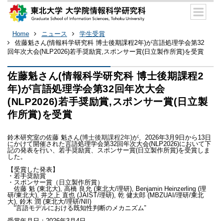
Home
ニュース
学生受賞
佐藤魁さん(情報科学研究科 博士後期課程2年)が言語処理学会第32
回年次大会(NLP2026)若手奨励賞,スポンサー賞(日立製作所賞)を受賞
佐藤魁さん(情報科学研究科 博士後期課程2
年)が言語処理学会第32回年次大会
(NLP2026)若手奨励賞,スポンサー賞(日立製
作所賞)を受賞
鈴木研究室の佐藤 魁さん(
博士後期課程2年)
が、2026年3月9日から13日
にかけて開催された言語処理学会第32回年次大会(NLP2026)において下
記の発表を行い、若手奨励賞、スポンサー賞(日立製作所賞)を受賞しま
した。
【受賞した発表】
・若手奨励賞
・スポンサー賞（日立製作所賞）
佐藤 魁 (東北大), 高橋 良允 (東北大/理研), Benjamin Heinzerling (理
研/東北大), 井之上 直也 (JAIST/理研), 乾 健太郎 (MBZUAI/理研/東北
大), 鈴木 潤 (東北大/理研/NII)
“言語モデルにおける既知性判断のメカニズム”
受賞年月日：2026年3月4日