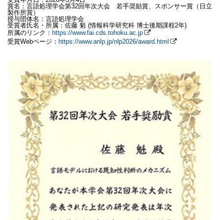
賞名：言語処理学会第32回年次大会 若手奨励賞、スポンサー賞（日立
製作所賞）
授与団体名：言語処理学会
受賞者氏名・所属：佐藤 魁 (情報科学研究科 博士後期課程2年)
所属のリンク：
https://www.fai.cds.tohoku.ac.jp
受賞Webページ：
https://www.anlp.jp/nlp2026/award.html