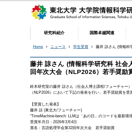
研究科紹介
国際卓越関連
Home
ニュース
学生受賞
藤井 諒さん (情報
藤井 諒さん (情報科学研究科 社
回年次大会（NLP2026）若手奨励
鈴木研究室の藤井 諒さん（社会人博士課程/フューチャー）が
（NLP2026）において下記の発表を行い、若手奨励賞を受
【受賞した発表】
藤井 諒 (東北大/フューチャー)
“TimeMachine-bench: LLMは「あの日」のコードを最
受賞年月日：2026年3月4日
賞名：言語処理学会第32回年次大会 若手奨励賞