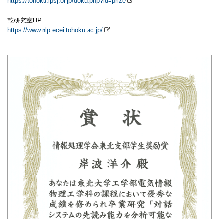
https://tohoku.ipsj.or.jp/doku.php?id=prize
乾研究室HP
https://www.nlp.ecei.tohoku.ac.jp/