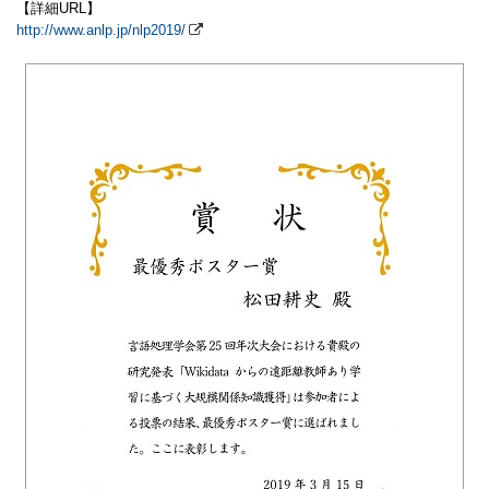
【詳細URL】
http://www.anlp.jp/nlp2019/