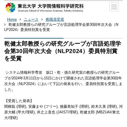
Home
ニュース
教職員受賞
乾健太郎教授らの研究グループが言語処理学会第30回年次大会（N
LP2024）委員特別賞を受賞
乾健太郎教授らの研究グループが言語処理学
会第30回年次大会（NLP2024）委員特別賞
を受賞
システム情報科学専攻 坂口・乾・徳久研究室の教授らの研究グルー
プが2024年3月11日から15日にかけて開催された言語処理学会第30回年
次大会（NLP2024）において下記の発表を行い、委員特別賞を受賞しま
した。
【受賞した発表】
関根聡 (理研), 安藤まや (フリー), 後藤美知子 (理研), 鈴木久美 (理研), 河
原大輔 (早大/理研), 井之上直也 (JAIST/理研), 乾健太郎 (MBZUAI/東北
大/理研)