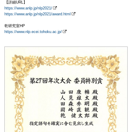
【詳細URL】
https://www.anlp.jp/nlp2021/
https://www.anlp.jp/nlp2021/award.html
乾研究室HP
https://www.nlp.ecei.tohoku.ac.jp/