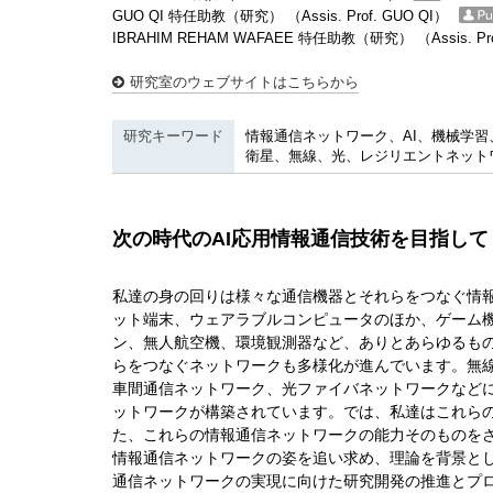
GUO QI 特任助教（研究） （Assis. Prof. GUO QI）
IBRAHIM REHAM WAFAEE 特任助教（研究） （Assis. Pro
研究室のウェブサイトはこちらから
研究キーワード
情報通信ネットワーク、AI、機械学
衛星、無線、光、レジリエントネットワ
次の時代のAI応用情報通信技術を目指して
私達の身の回りは様々な通信機器とそれらをつなぐ情
ット端末、ウェアラブルコンピュータのほか、ゲーム
ン、無人航空機、環境観測器など、ありとあらゆるもの
らをつなぐネットワークも多様化が進んでいます。無
車間通信ネットワーク、光ファイバネットワークなど
ットワークが構築されています。では、私達はこれら
た、これらの情報通信ネットワークの能力そのものを
情報通信ネットワークの姿を追い求め、理論を背景と
通信ネットワークの実現に向けた研究開発の推進とプ