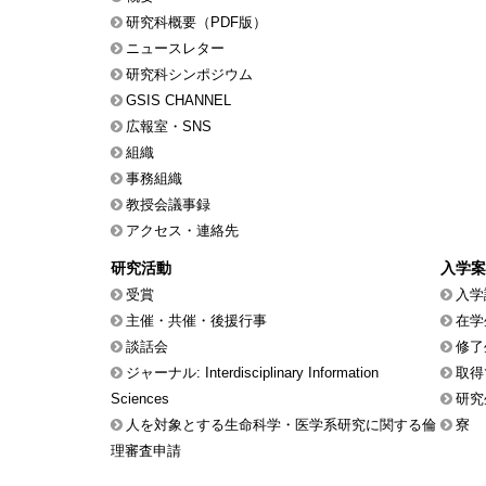
研究科概要（PDF版）
ニュースレター
研究科シンポジウム
GSIS CHANNEL
広報室・SNS
組織
事務組織
教授会議事録
アクセス・連絡先
研究活動
入学案
受賞
入学
主催・共催・後援行事
在学
談話会
修了
ジャーナル: Interdisciplinary Information
取得
Sciences
研究
人を対象とする生命科学・医学系研究に関する倫
寮
理審査申請