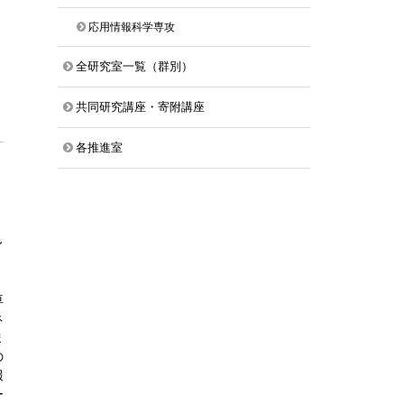
応用情報科学専攻
全研究室一覧（群別）
共同研究講座・寄附講座
各推進室
レ
車
ネ
ま
の
報
ー