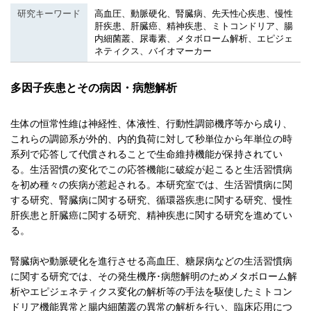
研究キーワード
高血圧、動脈硬化、腎臓病、先天性心疾患、慢性
肝疾患、肝臓癌、精神疾患、ミトコンドリア、腸
内細菌叢、尿毒素、メタボローム解析、エピジェ
ネティクス、バイオマーカー
多因子疾患とその病因・病態解析
生体の恒常性維は神経性、体液性、行動性調節機序等から成り、
これらの調節系が外的、内的負荷に対して秒単位から年単位の時
系列で応答して代償されることで生命維持機能が保持されてい
る。生活習慣の変化でこの応答機能に破綻が起こると生活習慣病
を初め種々の疾病が惹起される。本研究室では、生活習慣病に関
する研究、腎臓病に関する研究、循環器疾患に関する研究、慢性
肝疾患と肝臓癌に関する研究、精神疾患に関する研究を進めてい
る。
腎臓病や動脈硬化を進行させる高血圧、糖尿病などの生活習慣病
に関する研究では、その発生機序･病態解明のためメタボローム解
析やエピジェネティクス変化の解析等の手法を駆使したミトコン
ドリア機能異常と腸内細菌叢の異常の解析を行い、臨床応用につ