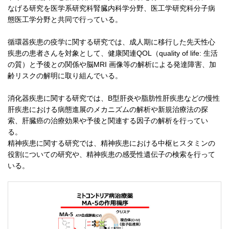
なげる研究を医学系研究科腎臓内科学分野、医工学研究科分子病
態医工学分野と共同で行っている。
循環器疾患の疫学に関する研究では、成人期に移行した先天性心
疾患の患者さんを対象として、健康関連QOL（quality of life: 生活
の質）と予後との関係や脳MRI 画像等の解析による発達障害、加
齢リスクの解明に取り組んでいる。
消化器疾患に関する研究では、B型肝炎や脂肪性肝疾患などの慢性
肝疾患における病態進展のメカニズムの解析や新規治療法の探
索、肝臓癌の治療効果や予後と関連する因子の解析を行ってい
る。
精神疾患に関する研究では、精神疾患における中枢ヒスタミンの
役割についての研究や、精神疾患の感受性遺伝子の検索を行って
いる。