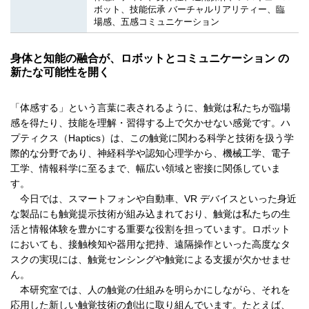
ボット、技能伝承 バーチャルリアリティー、臨
場感、五感コミュニケーション
身体と知能の融合が、ロボットとコミュニケーション の
新たな可能性を開く
「体感する」という言葉に表されるように、触覚は私たちが臨場
感を得たり、技能を理解・習得する上で欠かせない感覚です。ハ
プティクス（Haptics）は、この触覚に関わる科学と技術を扱う学
際的な分野であり、神経科学や認知心理学から、機械工学、電子
工学、情報科学に至るまで、幅広い領域と密接に関係していま
す。
今日では、スマートフォンや自動車、VR デバイスといった身近
な製品にも触覚提示技術が組み込まれており、触覚は私たちの生
活と情報体験を豊かにする重要な役割を担っています。ロボット
においても、接触検知や器用な把持、遠隔操作といった高度なタ
スクの実現には、触覚センシングや触覚による支援が欠かせませ
ん。
本研究室では、人の触覚の仕組みを明らかにしながら、それを
応用した新しい触覚技術の創出に取り組んでいます。たとえば、