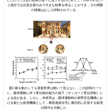
したがって注意の効果が徐々に低下するのに対して，ERPのP3とい
う成分では注意位置のみで大きな効果を得ることができ，その周囲
の情報はむしろ抑制されている．
眼を動かしても視覚世界は動いて見えない．この説明の一つ
に，眼球運動に伴う変位検出能力の低下（サッカード変位抑制）に
よる説がある．しかし，本研究は，眼球運動時の視野安定機構にお
ける新たな処理機構として，輝度過渡信号に選択的に応答する処理
の関与を示唆した．