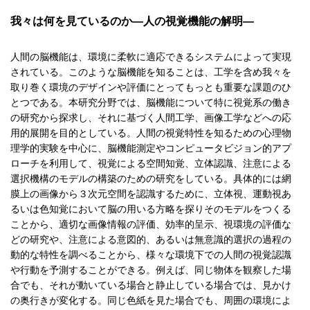
我々は何を見ているのか—人の視覚機能の解明—
人間の脳機能は、環境に柔軟に適応できるシステムによって実現
されている。このような脳機能を知ることは、工学を含め我々を
取り巻く環境のデザインや評価にとってもっとも重要な課題のひ
とつである。本研究分野では、脳機能について特に視覚系の働き
の研究から探求し、それに基づく人間工学、画像工学などへの応
用的展開を目的としている。人間の視覚特性を知るための心理物
理学的実験を中心に、脳機能測定やコンピュータビジョン的アプ
ローチを利用して、視覚による空間知覚、立体認識、注意による
選択機構のモデルの構築のための研究をしている。具体的には網
膜上の画像から３次元空間を認識するために、立体視、運動視あ
るいは色知覚において脳の用いる方略を探りそのモデルをつくる
ことから、適切な画像情報の評価、効率的呈示、視環境の評価な
どの研究や、注意による意図的、あるいは無意識的選択の過程の
動的な特性を調べることから、様々な環境下での人間の視覚認識
や行動を予測することができる。例えば、同じ物体を観察した場
合でも、それが動いている場合と静止している場合では、見かけ
の奥行きが変化する。同じ色紙を見た場合でも、周囲の環境によ