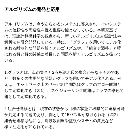
アルゴリズムの開発と応用
アルゴリズムは、今やあらゆるシステムに導入され、そのシステ
ムの信頼性や高速性を握る重要な鍵となっている。本研究室で
は、理論計算機科学の観点から、新しいアルゴリズムの設計法や
解析法を研究開発している。特に、「グラフ」を用いてモデル化
される離散的な問題を解くアルゴリズムや、「組合せ遷移」と呼
ばれる解と解の関係に着目した問題を解くアルゴリズムを扱って
いる。
1.グラフとは、点の集合と2点を結ぶ辺の集合からなるものであ
り、数多くの実用的な問題がグラフを用いてモデル化される。例
えば、ネットワーク上のサーバ割当問題はグラフのフロー問題と
して定式化でき（図1）、スケジューリング問題はグラフの彩色問
題として定式化できる。
2.組合せ遷移とは、現在の状態から目標の状態に段階的に遷移可能
か判定する問題であり、例として15パズルが挙げられる（図2）。
組合せ遷移は他にも、周波数割当や監視システムの変更など、
様々な応用が知られている。