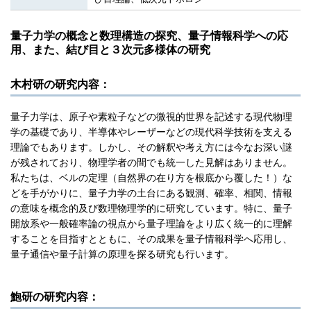
量子力学の概念と数理構造の探究、量子情報科学への応
用、また、結び目と３次元多様体の研究
木村研の研究内容：
量子力学は、原子や素粒子などの微視的世界を記述する現代物理
学の基礎であり、半導体やレーザーなどの現代科学技術を支える
理論でもあります。しかし、その解釈や考え方には今なお深い謎
が残されており、物理学者の間でも統一した見解はありません。
私たちは、ベルの定理（自然界の在り方を根底から覆した！）な
どを手がかりに、量子力学の土台にある観測、確率、相関、情報
の意味を概念的及び数理物理学的に研究しています。特に、量子
開放系や一般確率論の視点から量子理論をより広く統一的に理解
することを目指すとともに、その成果を量子情報科学へ応用し、
量子通信や量子計算の原理を探る研究も行います。
鮑研の研究内容：