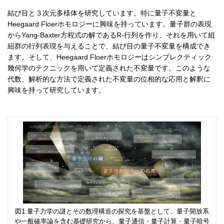
結び目と３次元多様体を研究しています。特に量子不変量と
Heegaard Floerホモロジーに興味を持っています。量子群の表現
からYang-Baxter方程式の解であるR-行列を作り、それを用いて組
紐群の行列表現を与えることで、結び目の量子不変量を構成でき
ます。そして、Heegaard Floerホモロジーはシンプレクティック
幾何学のテクニックを用いて定義された不変量です。このような
代数、解析的な方法で定義された不変量の位相的な応用と解釈に
興味を持って研究しています。
量子力学の謎とその数理構造の探究を基盤として、量子開放系
や一般確率論を含む基礎研究から、量子通信・量子計算・量子暗号