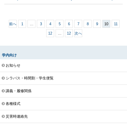
前へ
1
…
3
4
5
6
7
8
9
10
11
12
…
12
次へ
学内向け
お知らせ
シラバス・時間割・学生便覧
講義・履修関係
各種様式
災害時連絡先