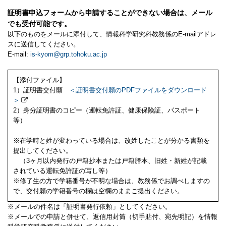
証明書申込フォームから申請することができない場合は、メール
でも受付可能です。
以下のものをメールに添付して、情報科学研究科教務係のE-mailアドレ
スに送信してください。
E-mail:
is-kyom@grp.tohoku.ac.jp
【添付ファイル】
1）証明書交付願
＜証明書交付願のPDFファイルをダウンロード
＞
2）身分証明書のコピー（運転免許証、健康保険証、パスポート
等）
※在学時と姓が変わっている場合は、改姓したことが分かる書類を
提出してください。
（3ヶ月以内発行の戸籍抄本または戸籍謄本、旧姓・新姓が記載
されている運転免許証の写し等）
※修了生の方で学籍番号が不明な場合は、教務係でお調べしますの
で、交付願の学籍番号の欄は空欄のままご提出ください。
※メールの件名は「証明書発行依頼」としてください。
※メールでの申請と併せて、返信用封筒（切手貼付、宛先明記）を情報