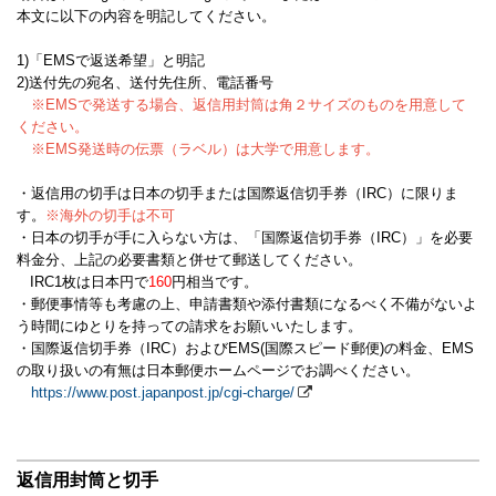
本文に以下の内容を明記してください。
1)「EMSで返送希望」と明記
2)送付先の宛名、送付先住所、電話番号
※EMSで発送する場合、返信用封筒は角２サイズのものを用意して
ください。
※EMS発送時の伝票（ラベル）は大学で用意します。
・返信用の切手は日本の切手または国際返信切手券（IRC）に限りま
す。
※海外の切手は不可
・日本の切手が手に入らない方は、「国際返信切手券（IRC）」を必要
料金分、上記の必要書類と併せて郵送してください。
IRC1枚は日本円で
160
円相当です。
・郵便事情等も考慮の上、申請書類や添付書類になるべく不備がないよ
う時間にゆとりを持っての請求をお願いいたします。
・国際返信切手券（IRC）およびEMS(国際スピード郵便)の料金、EMS
の取り扱いの有無は日本郵便ホームページでお調べください。
https://www.post.japanpost.jp/cgi-charge/
返信用封筒と切手