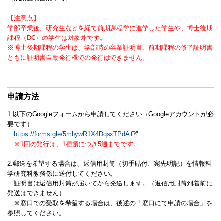
【注意点】
学部卒業後、研究生などを経て前期課程学に進学した学生や、博士後期
課程（DC）の学生は対象外です。
※博士後期課程の学生は、学部時の卒業証明書、前期課程の修了証明書
ともに証明書自動発行機での発行はできません。
申請方法
1.以下のGoogleフォームから申請してください（Googleアカウントが必
要です）
https://forms.gle/5mbywR1X4DqsxTPdA
※1回の発行は、1種類につき5通までです。
2.郵送を希望する場合は、返信用封筒（切手貼付、宛先明記）を情報科
学研究科教務係に送付してください。
証明書は返信用封筒が届いてから発送します。（
返信用封筒到着前に
発送はできません
）
※窓口での受取を希望する場合は、後述の「窓口にて申請の場合」を
参照してください。