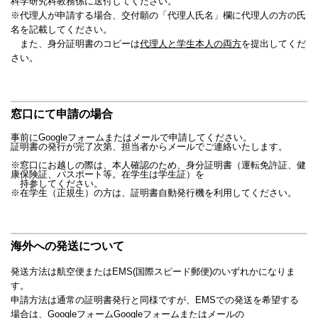
科学研究科教務係に送付してください。
※代理人が申請する場合、交付願の「代理人氏名」欄に代理人の方の氏
名を記載してください。
また、身分証明書のコピーは
代理人と学生本人の両方
を提出してくだ
さい。
窓口にて申請の場合
事前にGoogleフォームまたはメールで申請してください。
証明書の発行が完了次第、担当者からメールでご連絡いたします。
※窓口にお越しの際は、本人確認のため、身分証明書（運転免許証、健
康保険証、パスポート等。在学生は学生証）を
持参してください。
※在学生（正規生）の方は、証明書自動発行機を利用してください。
海外への発送について
発送方法は航空便またはEMS(国際スピード郵便)のいずれかになりま
す。
申請方法は通常の証明書発行と同様ですが、EMSでの発送を希望する
場合は、GoogleフォームGoogleフォームまたはメールの