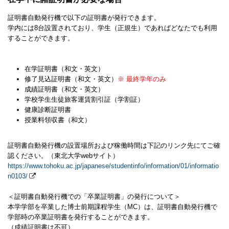
証明書自動発行機で以下の証明書が発行できます。
学内には8台設置されており、学生（正規生）であればどなたでも利用
することができます。
在学証明書（和文・英文）
修了見込証明書（和文・英文）
※ 最終学年のみ
成績証明書（和文・英文）
学校学生生徒旅客運賃割引証（学割証）
健康診断証明書
授業料領収書（和文）
証明書自動発行機の設置場所および稼働時間は下記のリンク先にてご確
認ください。（東北大学webサイト）
https://www.tohoku.ac.jp/japanese/studentinfo/information/01/informatio
n0103/
＜証明書自動発行機での「卒業証明書」の発行について＞
本学学部を卒業した博士前期課程学生（MC）は、証明書自動発行機で
学部時の卒業証明書を発行することができます。
（成績証明書は不可）