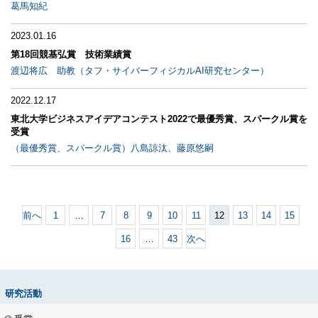
葛馬知紀
2023.01.16
第18回競基弘賞 技術業績賞
渡辺将広 助教（タフ・サイバーフィジカルAI研究センター）
2022.12.17
東北大学ビジネスアイデアコンテスト2022で最優秀賞、スパークル賞を
受賞
（最優秀賞、スパークル賞）八島諒汰、藤原悠嗣
前へ
1
…
7
8
9
10
11
12
13
14
15
16
…
43
次へ
研究活動