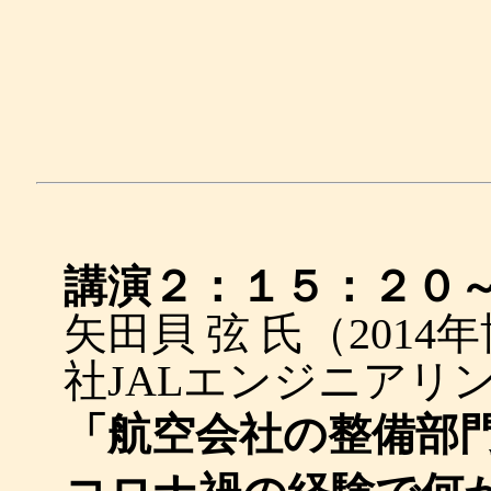
講演２：１５：２０
矢田貝 弦 氏（201
社JALエンジニアリ
「航空会社の整備部門