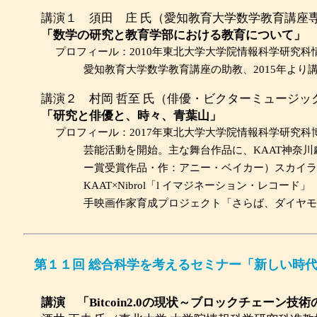
講演１ 須田 庄 氏（愛知教育大学数学教育講座
「数学の研究と教育学部における教育について」
プロフィール：
2010年東北大学大学院情報科学研究
愛知教育大学数学教育講座の助教、2015年よ
講演２ 村岡 哲至 氏（俳優・ビクターミュージッ
「研究と俳優と、時々、青葉山」
プロフィール：
2017年東北大学大学院情報科学研究科
芸能活動を開始。主な舞台作品に、KAAT神奈川
ー賞受賞作品・作：アニー・ベイカー）スカイラ
KAAT×Nibrol「l イマジネーション・レコ
手映画作家育成プロジェクト「さらば、ダイヤモ
第１１回 総合科学を考えるセミナー「新しい時
講演 「Bitcoin2.0の現状～ブロックチェーン技