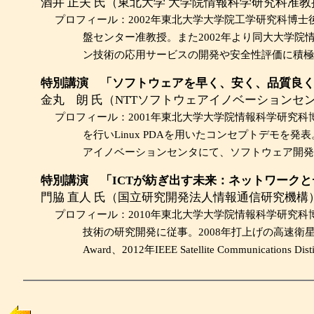
酒井 正夫 氏（東北大学 大学院情報科学研究科准教
プロフィール：
2002年東北大学大学院工学研究科博
盤センター准教授。また2002年より同大大学
ン技術の応用サービスの開発や安全性評価に積極
特別講演 「ソフトウェアを早く、安く、品質良
金丸 朗 氏（NTTソフトウェアイノベーションセ
プロフィール：
2001年東北大学大学院情報科学研究科
を行いLinux PDAを用いたコンセプトデモを発表。2
アイノベーションセンタにて、ソフトウェア開発
特別講演 「ICTが紡ぎ出す未来：ネットワーク
門脇 直人 氏（国立研究開発法人情報通信研究機構
プロフィール：
2010年東北大学大学院情報科学研究科
技術の研究開発に従事。2008年打上げの高速衛星ネッ
Award、2012年IEEE Satellite Communicatio