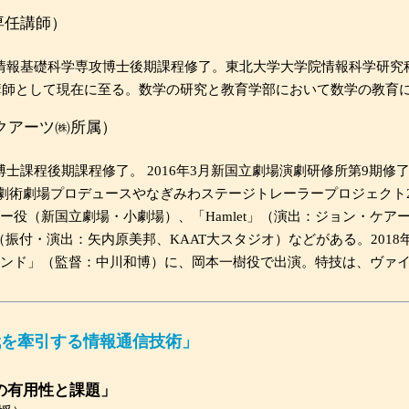
専任講師）
科情報基礎科学専攻博士後期課程修了。東北大学大学院情報科学研究科
り講師として現在に至る。数学の研究と教育学部において数学の教育
クアーツ㈱所属）
博士課程後期課程修了。 2016年3月新国立劇場演劇研修所第9期修
劇術劇場プロデュースやなぎみわステージトレーラープロジェクト20
ー役（新国立劇場・小劇場）、「Hamlet」（演出：ジョン・ケ
ード」（振付・演出：矢内原美邦、KAAT大スタジオ）などがある。201
ンド」（監督：中川和博）に、岡本一樹役で出演。特技は、ヴァ
代を牽引する情報通信技術」
術の有用性と課題」