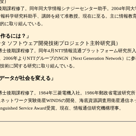
授）
士後期課程修了。同年同大学情報シナジーセンター助手。2004年同大
院情報科学研究科助手、講師を経て准教授。現在に至る。主に情報教
的に取り組んでいる。
く作るには？」
ンタ ソフトウェア開発技術プロジェクト主幹研究員）
博士後期課程修了。同年4月NTT情報流通プラットフォーム研究所入社
006年よりNTTグループのNGN（Next Generation Netw
技術に関する研究に取り組んでいる。
とデータが社会を変える」
）
博士後期課程修了。1984年三菱電機入社。1986年郵政省電波研
トワーク実験衛星WINDSの開発、海底資源調査用衛星通信ネットワークの開
ns Distinguished Service Award受賞。現在、情報通信研究機構理事。